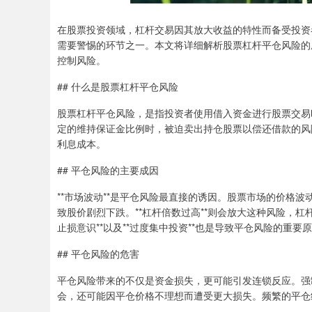
在股票投资领域，杠杆交易因其放大收益的特性而备受投资
需要警惕的环节之一。本文将详细解析股票杠杆平仓风险的
控制风险。
## 什么是股票杠杆平仓风险
股票杠杆平仓风险，是指投资者使用借入资金进行股票交易
定的维持保证金比例时，被迫卖出持仓股票以偿还借款的风
利息成本。
## 平仓风险的主要成因
**市场波动**是平仓风险最直接的诱因。股票市场的价格
致股价剧烈下跌。**杠杆倍数过高**则会放大这种风险，杠杆
止损意识**以及**过度集中投资**也是导致平仓风险的重要
## 平仓风险的危害
平仓风险带来的不仅是资金损失，更可能引发连锁反应。强
会，还可能因平仓价格不理想而遭受更大损失。频繁的平仓