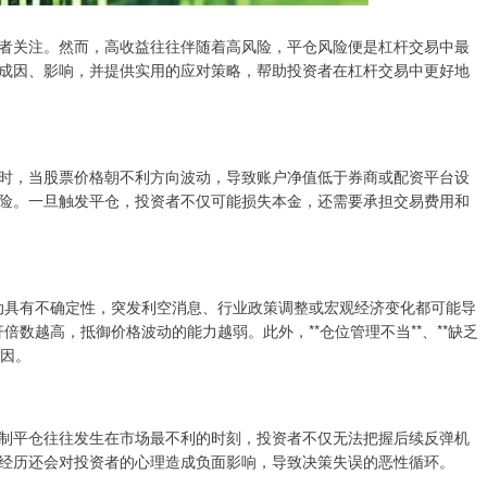
者关注。然而，高收益往往伴随着高风险，平仓风险便是杠杆交易中最
成因、影响，并提供实用的应对策略，帮助投资者在杠杆交易中更好地
时，当股票价格朝不利方向波动，导致账户净值低于券商或配资平台设
险。一旦触发平仓，投资者不仅可能损失本金，还需要承担交易费用和
波动具有不确定性，突发利空消息、行业政策调整或宏观经济变化都可能导
倍数越高，抵御价格波动的能力越弱。此外，**仓位管理不当**、**缺乏
原因。
制平仓往往发生在市场最不利的时刻，投资者不仅无法把握后续反弹机
经历还会对投资者的心理造成负面影响，导致决策失误的恶性循环。