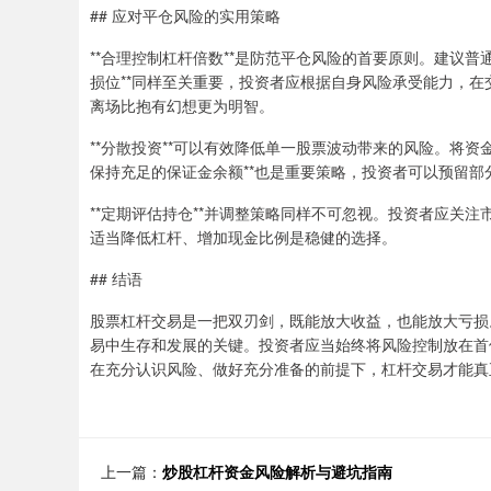
## 应对平仓风险的实用策略
**合理控制杠杆倍数**是防范平仓风险的首要原则。建议普
损位**同样至关重要，投资者应根据自身风险承受能力，
离场比抱有幻想更为明智。
**分散投资**可以有效降低单一股票波动带来的风险。将
保持充足的保证金余额**也是重要策略，投资者可以预留
**定期评估持仓**并调整策略同样不可忽视。投资者应关
适当降低杠杆、增加现金比例是稳健的选择。
## 结语
股票杠杆交易是一把双刃剑，既能放大收益，也能放大亏损
易中生存和发展的关键。投资者应当始终将风险控制放在首
在充分认识风险、做好充分准备的前提下，杠杆交易才能真
上一篇：
炒股杠杆资金风险解析与避坑指南