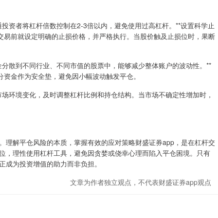
通投资者将杠杆倍数控制在2-3倍以内，避免使用过高杠杆。**设置科学止
在交易前就设定明确的止损价格，并严格执行。当股价触及止损位时，果断
资金分散到不同行业、不同市值的股票中，能够减少整体账户的波动性。**
部分资金作为安全垫，避免因小幅波动触发平仓。
注市场环境变化，及时调整杠杆比例和持仓结构。当市场不确定性增加时，
。理解平仓风险的本质，掌握有效的应对策略财盛证券app，是在杠杆交
位，理性使用杠杆工具，避免因贪婪或侥幸心理而陷入平仓困境。只有
正成为投资增值的助力而非负担。
文章为作者独立观点，不代表财盛证券app观点