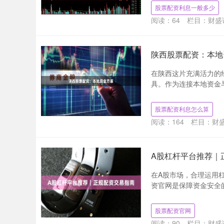
股票配资利息一般多少
阅读：
64
栏目：
财盛
陕西股票配资：本地
在陕西这片充满活力的
具。作为连接本地资金与
股票配资利息怎么算
阅读：
164
栏目：
财盛
A股杠杆平台推荐｜
在A股市场，合理运用
资官网是保障资金安全的
股票配资官网
阅读：
90
栏目：
财盛