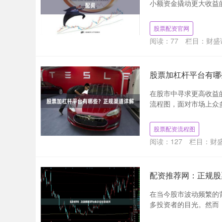
小额资金撬动更大收益的
股票配资官网
阅读：
77
栏目：
财盛
股票加杠杆平台有哪
在股市中寻求更高收益
流程图，面对市场上众多
股票配资流程图
阅读：
127
栏目：
财盛
配资推荐网：正规股
在当今股市波动频繁的
多投资者的目光。然而，