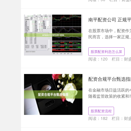
南平配资公司 正规平
在股票市场中，配资作
民而言，选择一家正规、
股票配资利息怎么算
阅读：
120
栏目：
财盛
配资合规平台甄选指
在金融市场日益活跃的
随着监管政策的收紧和市
股票配资流程
阅读：
182
栏目：
财盛