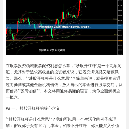
在股票投资领域股票配资利息怎么算，“炒股开杠杆”是一个高频词
汇，尤其对于追求高收益的投资者来说，它既充满诱惑又暗藏风
险。那么，**炒股开杠杆是什么意思**？简单来说，就是投资者通
过向券商或其他金融机构借钱，放大自己的本金进行股票交易，从
而使得**盈亏加倍**。本文将用通俗易懂的语言，为你全面解析这
一概念。
## 一、炒股开杠杆的核心含义
**炒股开杠杆是什么意思**？我们可以用一个生活化的例子来理
解：假设你手头有10万元本金，如果不开杠杆，你只能买入价值