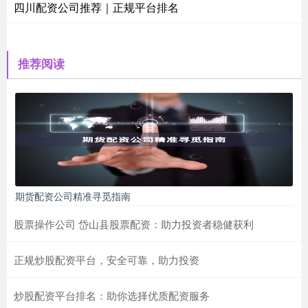
四川配资公司推荐｜正规平台排名
推荐阅读
期货配资公司精准寻觅指南
股票操作公司 岱山县股票配资：助力投资者稳健获利
正规炒股配资平台，安全可靠，助力投资
炒股配资平台排名：助你选择优质配资服务