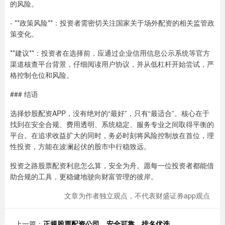
的风险。
- **政策风险**：投资者需密切关注国家关于场外配资的相关监管政
策变化。
**建议**：投资者在选择前，应通过企业信用信息公示系统等官方
渠道核查平台背景，仔细阅读用户协议，并从低杠杆开始尝试，严
格控制仓位和风险。
### 结语
选择炒股配资APP，没有绝对的“最好”，只有“最适合”。核心在于
找到在安全合规、费用透明、系统稳定、服务专业之间取得平衡的
平台。在追求收益扩大的同时，务必时刻将风险控制放在首位，理
性投资，方能在波澜起伏的股市中行稳致远。
投资之路股票配资利息怎么算，安全为舟。愿每一位投资者都能借
助合规的工具，更稳健地驶向财富管理的彼岸。
文章为作者独立观点，不代表财盛证券app观点
上一篇：
正规股票配资公司，安全可靠，排名优选