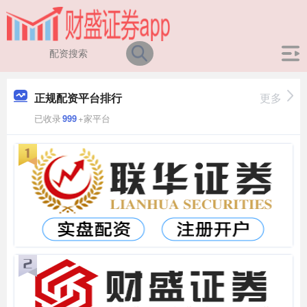
正规配资平台排行
更多
已收录
999
+家平台