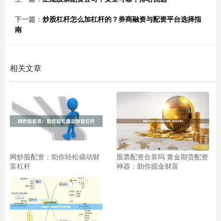
下一篇：
炒股杠杆怎么加杠杆的？券商融资与配资平台选择指
南
相关文章
网炒股配资：助你轻松撬动财
股票配资合算吗 黄金期货配资
富杠杆
神器：助你掘金财富