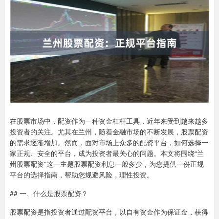
在股票市场中，配资作为一种资金杠杆工具，近年来受到越来越多
投资者的关注。尤其在兰州，随着金融市场的不断发展，股票配资
的需求逐渐增加。然而，面对市场上众多的配资平台，如何选择一
家正规、安全的平台，成为投资者最关心的问题。本文将围绕“兰
州股票配资”这一主题股票配资利息一般多少，为您提供一份正规
平台的选择指南，帮助您规避风险，理性投资。
## 一、什么是股票配资？
股票配资是指投资者通过配资平台，以自有资金作为保证金，获得