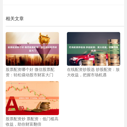
相关文章
股票配资哪个好 微信股票配
在线配资炒股选 炒股配资：放
资：轻松撬动股市财富大门
大收益，把握市场机遇
股票配资炒 票配资：低门槛高
收益，助你财富翻倍