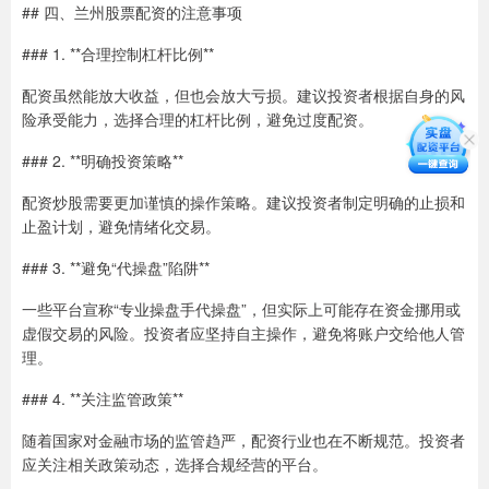
## 四、兰州股票配资的注意事项
### 1. **合理控制杠杆比例**
配资虽然能放大收益，但也会放大亏损。建议投资者根据自身的风
险承受能力，选择合理的杠杆比例，避免过度配资。
### 2. **明确投资策略**
配资炒股需要更加谨慎的操作策略。建议投资者制定明确的止损和
止盈计划，避免情绪化交易。
### 3. **避免“代操盘”陷阱**
一些平台宣称“专业操盘手代操盘”，但实际上可能存在资金挪用或
虚假交易的风险。投资者应坚持自主操作，避免将账户交给他人管
理。
### 4. **关注监管政策**
随着国家对金融市场的监管趋严，配资行业也在不断规范。投资者
应关注相关政策动态，选择合规经营的平台。